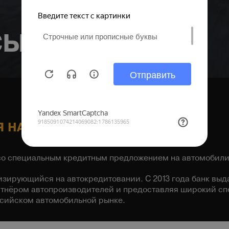
СЫ
 НА АВТОМОБИЛИ XCITE
 со специальным кредитным предложением на автомобили
изирующийся на автокредитовании. С 2013 года банк выд
ртнёром автопроизводителей и предоставляя широкий спе
ссийском автомобильной рынке.