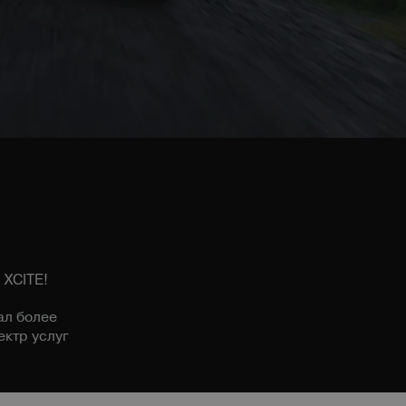
 XCITE!
ал более
ктр услуг